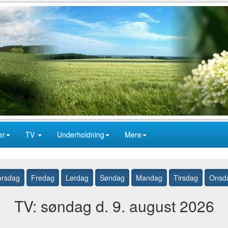
er
TV
Underholdning
Mere
orsdag
Fredag
Lørdag
Søndag
Mandag
Tirsdag
Onsd
TV: søndag d. 9. august 2026