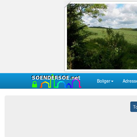
Boliger
Adress
T