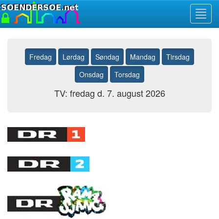
Toggl
navig
Fredag
Lørdag
Søndag
Mandag
Tirsdag
Onsdag
Torsdag
TV: fredag d. 7. august 2026